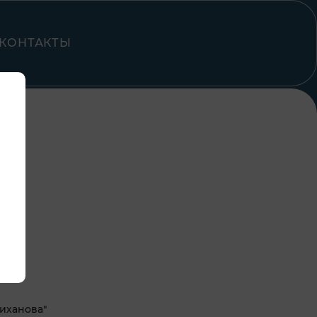
КОНТАКТЫ
иханова"