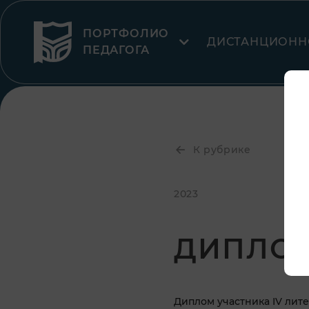
ПОРТФОЛИО
ДИСТАНЦИОНН
ПЕДАГОГА
К рубрике
2023
ДИПЛО
Диплом участника IV лит