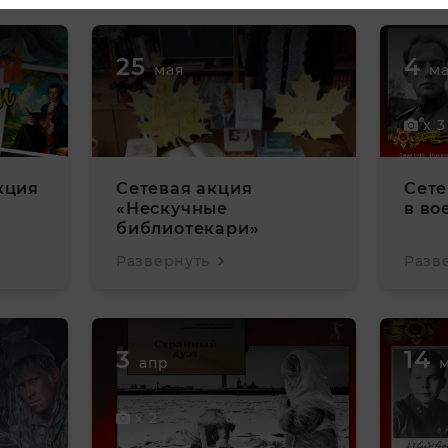
25
4
мая
м
x 3
кция
Сетевая акция
Сете
«Нескучные
в во
библиотекари»
Развернуть
Разв
3
14
апр
x 2