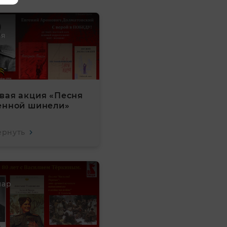
ая
вая акция «Песня
енной шинели»
ернуть
мар