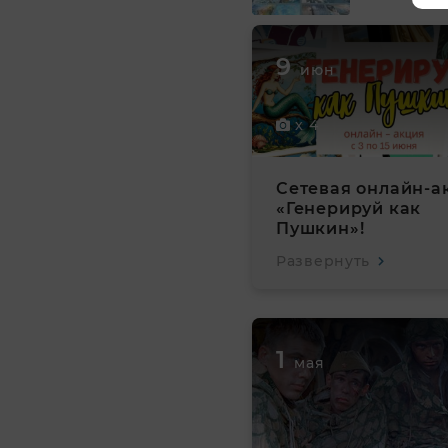
9
июн
x 4
Сетевая онлайн-а
«Генерируй как
Пушкин»!
Развернуть
1
мая