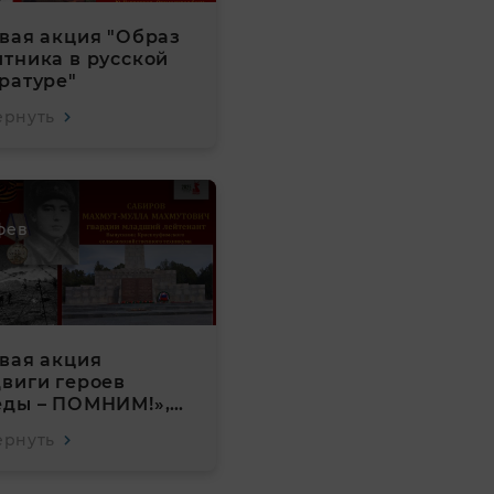
вая акция "Образ
тника в русской
ратуре"
ернуть
фев
вая акция
виги героев
еды – ПОМНИМ!»,
вящённая
ернуть
игам известных и
вестных героев
икой