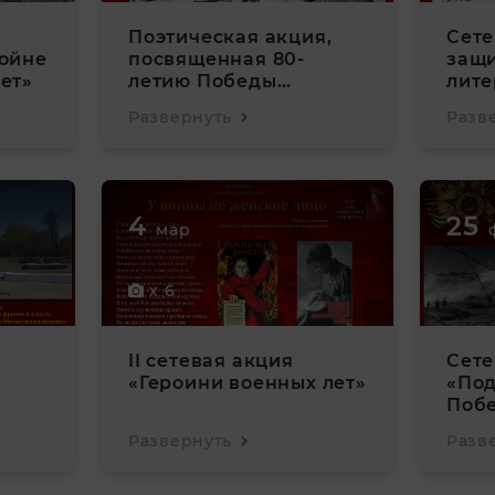
Поэтическая акция,
Сете
войне
посвященная 80-
защи
ет»
летию Победы
лите
Великой
Развернуть
Разв
Отечественной войне
(1941 – 1945)
«СтихияПобеды»;
4
25
мар
x 6
II сетевая акция
Сете
«Героини военных лет»
«Под
Поб
пос
Развернуть
Разв
подв
неиз
Вел